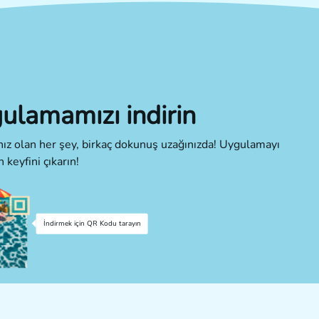
ulamamızı indirin
cınız olan her şey, birkaç dokunuş uzağınızda! Uygulamayı
n keyfini çıkarın!
İndirmek için QR Kodu tarayın