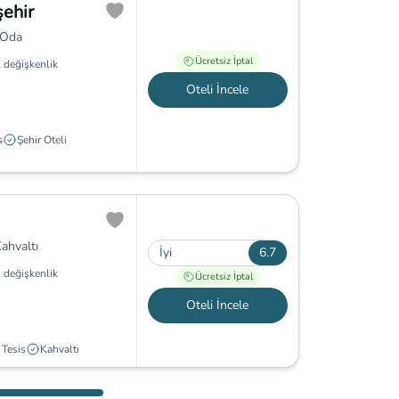
ehir
 Oda
Ücretsiz İptal
 değişkenlik
Oteli İncele
s
Şehir Oteli
ahvaltı
İyi
6.7
 değişkenlik
Ücretsiz İptal
Oteli İncele
Tesis
Kahvaltı