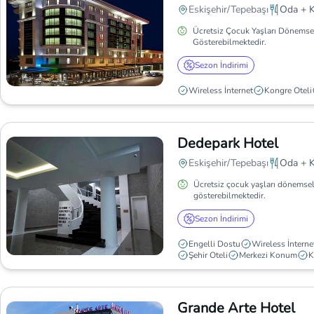
Eskişehir/Tepebaşı
Oda + K
Ücretsiz Çocuk Yaşları Dönemse
Gösterebilmektedir.
Sezon İndirimi
Wireless İnternet
Kongre Oteli
Dedepark Hotel
Eskişehir/Tepebaşı
Oda + K
Ücretsiz çocuk yaşları dönemsel
gösterebilmektedir.
Sezon İndirimi
Engelli Dostu
Wireless İnterne
Şehir Oteli
Merkezi Konum
K
Grande Arte Hotel