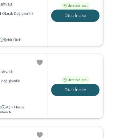
ahvaltı
Ücretsiz İptal
l Olarak Değişkenlik
Oteli İncele
Şehir Oteli
ahvaltı
Ücretsiz İptal
 değişkenlik
Oteli İncele
t
Açık Havuz
ahvaltı