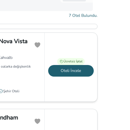
7
Otel Bulundu.
 Nova Vista
ahvaltı
Ücretsiz İptal
 oalarka değişkenlik
Oteli İncele
Şehir Oteli
yndham