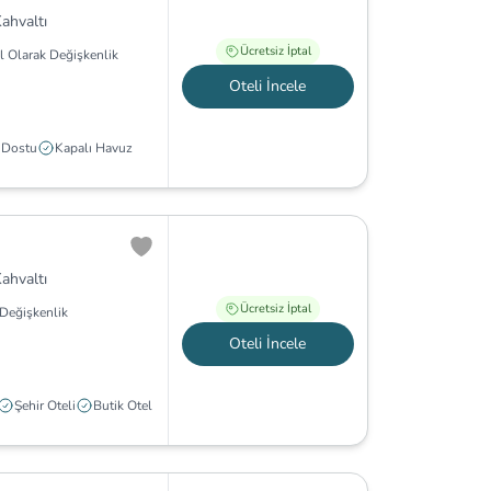
ahvaltı
Ücretsiz İptal
l Olarak Değişkenlik
Oteli İncele
 Dostu
Kapalı Havuz
ahvaltı
Ücretsiz İptal
Değişkenlik
Oteli İncele
Şehir Oteli
Butik Otel