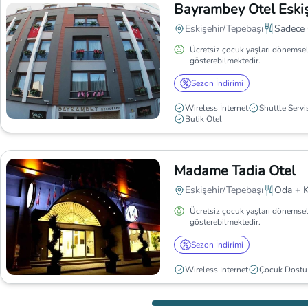
Bayrambey Otel Eskiş
Eskişehir/Tepebaşı
Sadece
Ücretsiz çocuk yaşları dönemsel
gösterebilmektedir.
Sezon İndirimi
Wireless İnternet
Shuttle Servi
Butik Otel
Madame Tadia Otel
Eskişehir/Tepebaşı
Oda + K
Ücretsiz çocuk yaşları dönemsel
gösterebilmektedir.
Sezon İndirimi
Wireless İnternet
Çocuk Dostu 