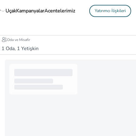
r
Uçak
Kampanyalar
Acentelerimiz
Yatırımcı İlişkileri
Oda ve Misafir
1
Oda,
1
Yetişkin