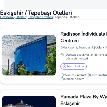
Eskişehir / Tepebaşı Otelleri
Gezinomi
>
Oteller
>
Eskişehir Otelleri
>
Tepebaşı Otelleri
Radisson İndividuals
Centrum
Eskişehir/Tepebaşı
Oda + K
Ücretsiz çcouk yaşları dönemsel
gösterebilmektedir.
Sezon İndirimi
Wireless İnternet
Çevre Dostu
Merkezi Konum
Ramada Plaza By W
Eskişehir