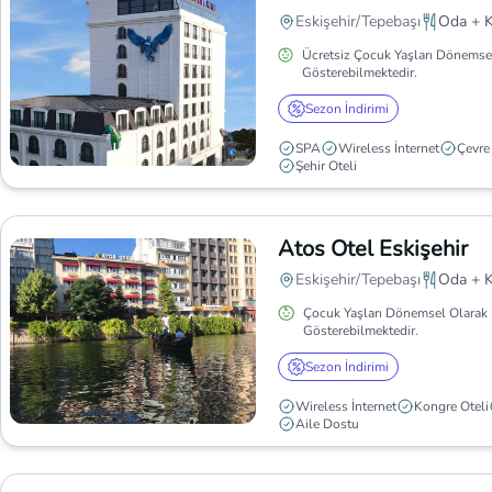
Eskişehir/Tepebaşı
Oda + K
Ücretsiz Çocuk Yaşları Dönemse
Gösterebilmektedir.
Sezon İndirimi
SPA
Wireless İnternet
Çevre
Şehir Oteli
Atos Otel Eskişehir
Eskişehir/Tepebaşı
Oda + K
Çocuk Yaşları Dönemsel Olarak 
Gösterebilmektedir.
Sezon İndirimi
Wireless İnternet
Kongre Oteli
Aile Dostu