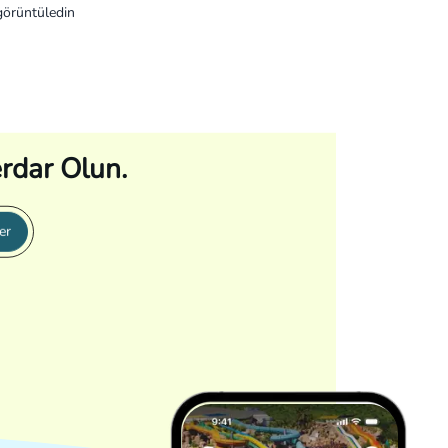
görüntüledin
rdar Olun.
er