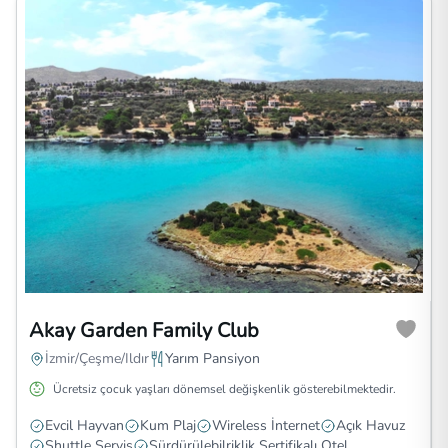
Akay Garden Family Club
İzmir/Çeşme/Ildır
Yarım Pansiyon
Ücretsiz çocuk yaşları dönemsel değişkenlik gösterebilmektedir.
Evcil Hayvan
Kum Plaj
Wireless İnternet
Açık Havuz
Shuttle Servis
Sürdürülebilriklik Sertifikalı Otel