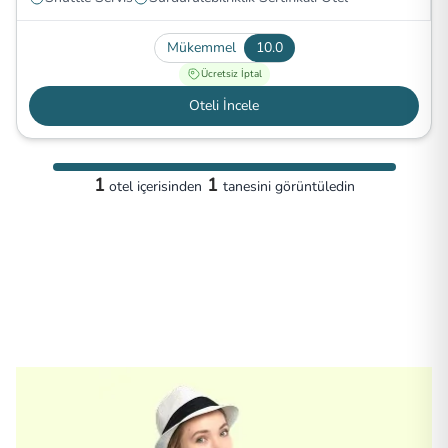
Mükemmel
10.0
Ücretsiz İptal
Oteli İncele
1
1
otel
içerisinden
tanesini görüntüledin