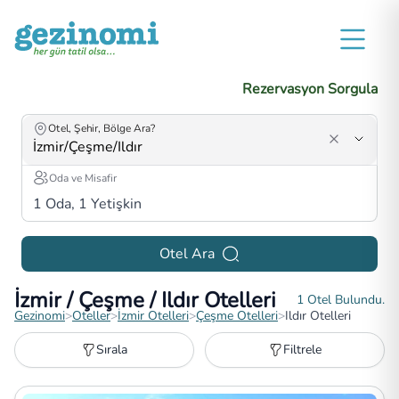
Rezervasyon Sorgula
Otel, Şehir, Bölge Ara?
Oda ve Misafir
1
Oda,
1
Yetişkin
Otel Ara
İzmir / Çeşme / Ildır Otelleri
1
Otel Bulundu.
Gezinomi
>
Oteller
>
İzmir Otelleri
>
Çeşme Otelleri
>
Ildır Otelleri
Sırala
Filtrele