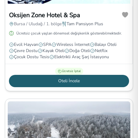
Oksijen Zone Hotel & Spa
Bursa / Uludağ / 1. bölge
Tam Pansiyon Plus
Ücretsiz çocuk yaşları dönemsel değişkenlik gösterebilmektedir.
Evcil Hayvan
SPA
Wireless İnternet
Balayı Oteli
Çevre Dostu
Kayak Oteli
Doğa Oteli
Netflix
Çocuk Dostu Tesis
Elektrikli Araç Şarj İstasyonu
Ücretsiz İptal
Oteli İncele