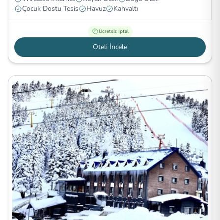
Çocuk Dostu Tesis
Havuz
Kahvaltı
Ücretsiz İptal
Oteli İncele