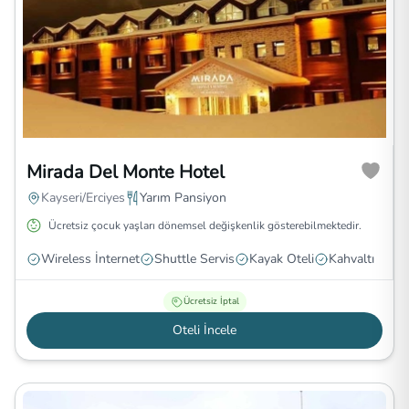
Mirada Del Monte Hotel
Kayseri/Erciyes
Yarım Pansiyon
Ücretsiz çocuk yaşları dönemsel değişkenlik gösterebilmektedir.
Wireless İnternet
Shuttle Servis
Kayak Oteli
Kahvaltı
Ücretsiz İptal
Oteli İncele