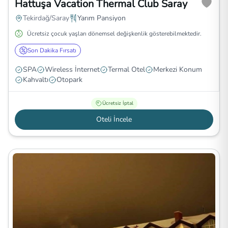
Hattuşa Vacation Thermal Club Saray
Tekirdağ/Saray
Yarım Pansiyon
Ücretsiz çocuk yaşları dönemsel değişkenlik gösterebilmektedir.
Son Dakika Fırsatı
SPA
Wireless İnternet
Termal Otel
Merkezi Konum
Kahvaltı
Otopark
Ücretsiz İptal
Oteli İncele