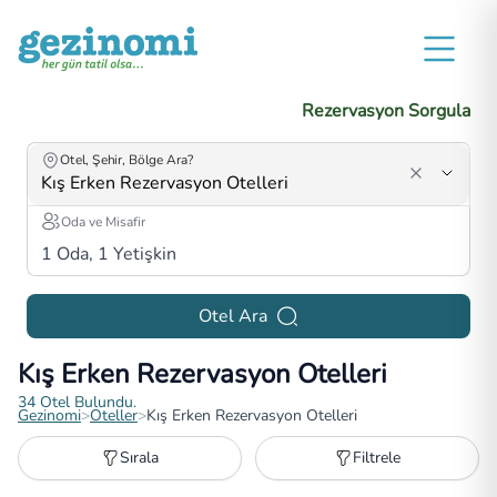
Rezervasyon Sorgula
Otel, Şehir, Bölge Ara?
Oda ve Misafir
1
Oda,
1
Yetişkin
Otel Ara
Kış Erken Rezervasyon Otelleri
34
Otel Bulundu.
Gezinomi
>
Oteller
>
Kış Erken Rezervasyon Otelleri
Sırala
Filtrele