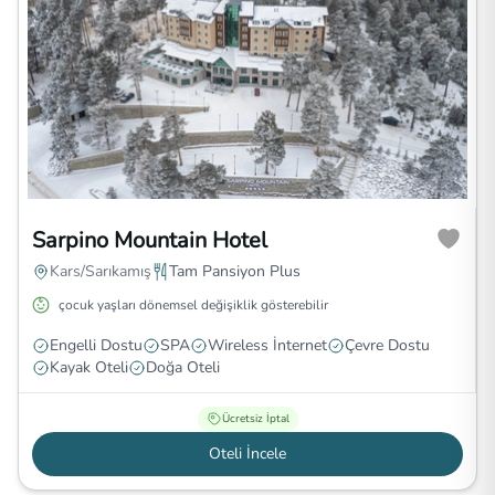
Sarpino Mountain Hotel
Kars/Sarıkamış
Tam Pansiyon Plus
çocuk yaşları dönemsel değişiklik gösterebilir
Engelli Dostu
SPA
Wireless İnternet
Çevre Dostu
Kayak Oteli
Doğa Oteli
Ücretsiz İptal
Oteli İncele