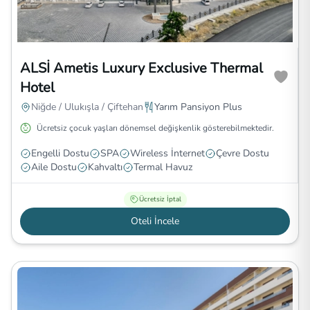
ALSİ Ametis Luxury Exclusive Thermal
Hotel
Niğde / Ulukışla / Çiftehan
Yarım Pansiyon Plus
Ücretsiz çocuk yaşları dönemsel değişkenlik gösterebilmektedir.
Engelli Dostu
SPA
Wireless İnternet
Çevre Dostu
Aile Dostu
Kahvaltı
Termal Havuz
Ücretsiz İptal
Oteli İncele