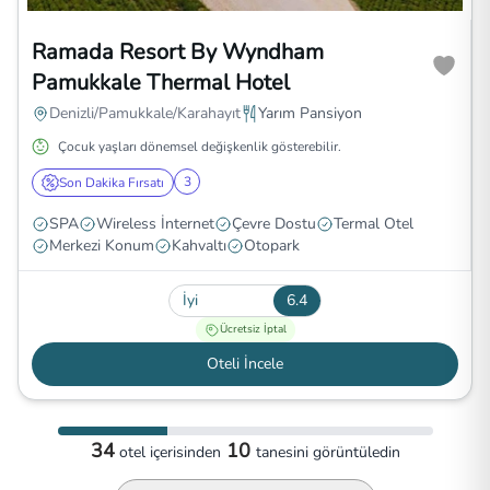
Ramada Resort By Wyndham
Pamukkale Thermal Hotel
Denizli/Pamukkale/Karahayıt
Yarım Pansiyon
Çocuk yaşları dönemsel değişkenlik gösterebilir.
3
Son Dakika Fırsatı
SPA
Wireless İnternet
Çevre Dostu
Termal Otel
Merkezi Konum
Kahvaltı
Otopark
İyi
6.4
Ücretsiz İptal
Oteli İncele
34
10
otel
içerisinden
tanesini görüntüledin