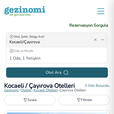
Rezervasyon Sorgula
Otel, Şehir, Bölge Ara?
Oda ve Misafir
1
Oda,
1
Yetişkin
Otel Ara
Kocaeli / Çayırova Otelleri
2
Otel Bulundu.
Gezinomi
>
Oteller
>
Kocaeli Otelleri
>
Çayırova Otelleri
Sırala
Filtrele