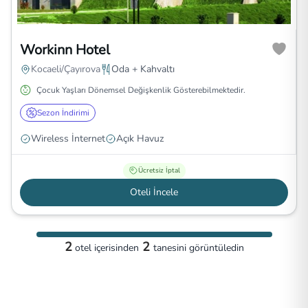
Workinn Hotel
Kocaeli/Çayırova
Oda + Kahvaltı
Çocuk Yaşları Dönemsel Değişkenlik Gösterebilmektedir.
Sezon İndirimi
Wireless İnternet
Açık Havuz
Ücretsiz İptal
Oteli İncele
2
2
otel
içerisinden
tanesini görüntüledin