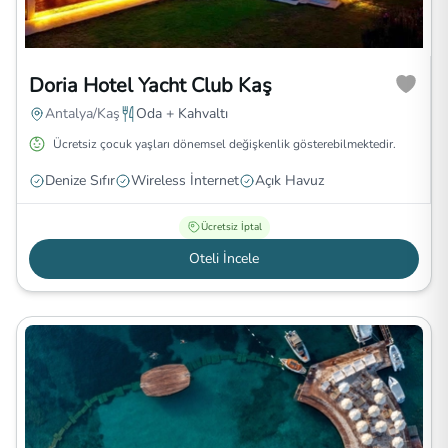
Doria Hotel Yacht Club Kaş
Antalya/Kaş
Oda + Kahvaltı
Ücretsiz çocuk yaşları dönemsel değişkenlik gösterebilmektedir.
Denize Sıfır
Wireless İnternet
Açık Havuz
Ücretsiz İptal
Oteli İncele