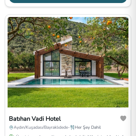
Batıhan Vadi Hotel
Aydın/Kuşadası/Bayraklıdede-
Her Şey Dahil