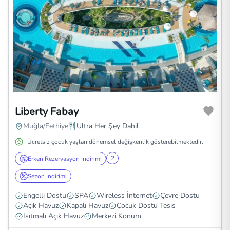
Liberty Fabay
Muğla/Fethiye
Ultra Her Şey Dahil
Ücretsiz çocuk yaşları dönemsel değişkenlik gösterebilmektedir.
2
Erken Rezervasyon İndirimi
Sezon İndirimi
Engelli Dostu
SPA
Wireless İnternet
Çevre Dostu
Açık Havuz
Kapalı Havuz
Çocuk Dostu Tesis
Isıtmalı Açık Havuz
Merkezi Konum