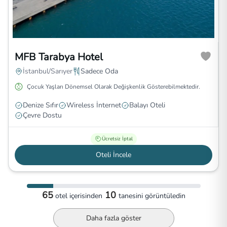
MFB Tarabya Hotel
İstanbul/Sarıyer
Sadece Oda
Çocuk Yaşları Dönemsel Olarak Değişkenlik Gösterebilmektedir.
Denize Sıfır
Wireless İnternet
Balayı Oteli
Çevre Dostu
Ücretsiz İptal
Oteli İncele
65
10
otel
içerisinden
tanesini görüntüledin
Daha fazla göster