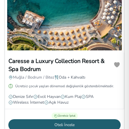
Caresse a Luxury Collection Resort &
Spa Bodrum
Muğla / Bodrum / Bitez
Oda + Kahvaltı
Ücretsiz çocuk yaşları dönemsel değişkenlik gösterebilmektedir.
Denize Sıfır
Evcil Hayvan
Kum Plaj
SPA
Wireless İnternet
Açık Havuz
Ücretsiz İptal
Oteli İncele