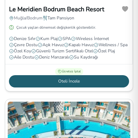
Le Meridien Bodrum Beach Resort
Muğla/Bodrum
Tam Pansiyon
Çocuk yaşları dönemsel değişkenlik gösterebilir.
Denize Sıfır
Kum Plaj
SPA
Wireless İnternet
Çevre Dostu
Açık Havuz
Kapalı Havuz
Wellness / Spa
Özel Koy
Güvenli Turizm Sertifikalı Otel
Özel Plaj
Aile Dostu
Deniz Manzaralı
Su Kaydırağı
Ücretsiz İptal
Oteli İncele