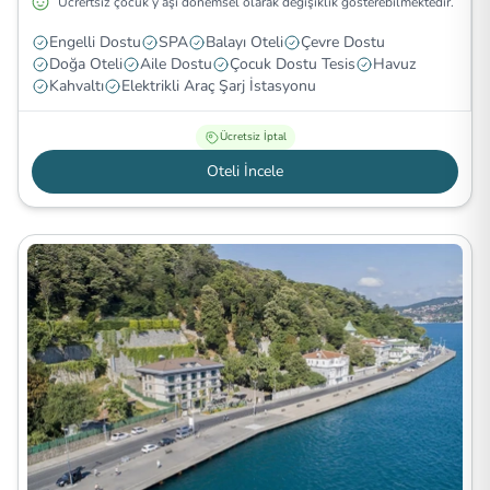
Ücrertsiz çocuk y aşı dönemsel olarak değişiklik gösterebilmektedir.
Engelli Dostu
SPA
Balayı Oteli
Çevre Dostu
Doğa Oteli
Aile Dostu
Çocuk Dostu Tesis
Havuz
Kahvaltı
Elektrikli Araç Şarj İstasyonu
Ücretsiz İptal
Oteli İncele