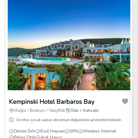
Kempinski Hotel Barbaros Bay
Muğla / Bodrum / Yalıçiftlik
Oda + Kahvaltı
Ücretsiz çocuk yaşları dönemsel değişkenlik gösterebilmektedir.
Denize Sıfır
Evcil Hayvan
SPA
Wireless İnternet
Balayı Oteli
Açık Havuz