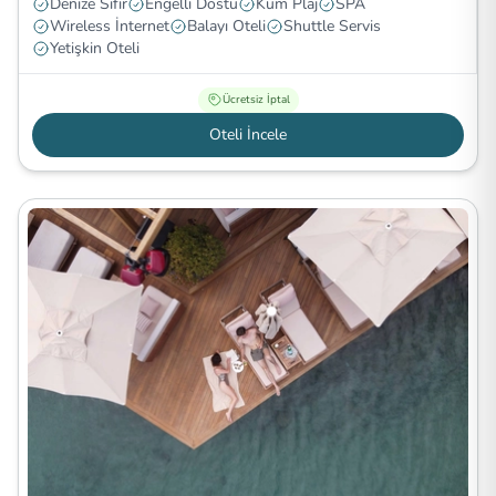
Denize Sıfır
Engelli Dostu
Kum Plaj
SPA
Wireless İnternet
Balayı Oteli
Shuttle Servis
Yetişkin Oteli
Ücretsiz İptal
Oteli İncele