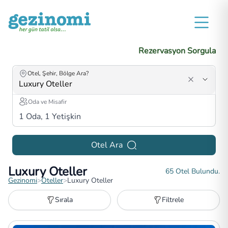
Rezervasyon Sorgula
Otel, Şehir, Bölge Ara?
Oda ve Misafir
1
Oda,
1
Yetişkin
Otel Ara
Luxury Oteller
65
Otel Bulundu.
Gezinomi
>
Oteller
>
Luxury Oteller
Sırala
Filtrele