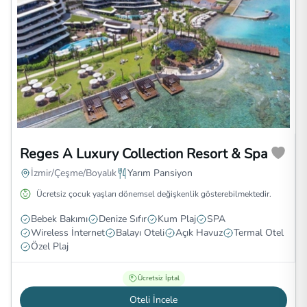
Reges A Luxury Collection Resort & Spa
İzmir/Çeşme/Boyalık
Yarım Pansiyon
Ücretsiz çocuk yaşları dönemsel değişkenlik gösterebilmektedir.
Bebek Bakımı
Denize Sıfır
Kum Plaj
SPA
Wireless İnternet
Balayı Oteli
Açık Havuz
Termal Otel
Özel Plaj
Ücretsiz İptal
Oteli İncele