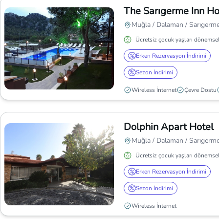
The Sarıgerme Inn Ho
Muğla / Dalaman / Sarıgerm
Ücretsiz çocuk yaşları dönemsel
Erken Rezervasyon İndirimi
Sezon İndirimi
Wireless İnternet
Çevre Dostu
Dolphin Apart Hotel
Muğla / Dalaman / Sarıgerm
Ücretsiz çocuk yaşları dönemsel
Erken Rezervasyon İndirimi
Sezon İndirimi
Wireless İnternet