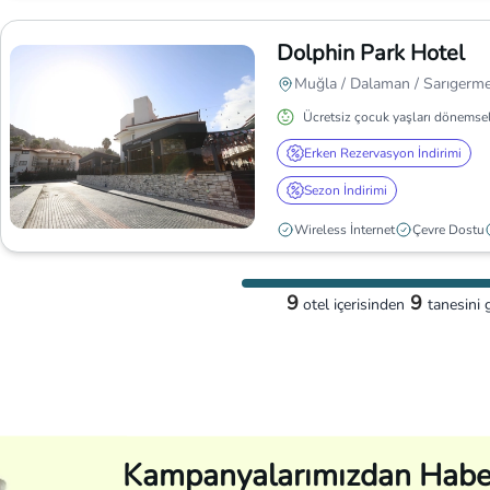
Dolphin Park Hotel
Muğla / Dalaman / Sarıgerm
Ücretsiz çocuk yaşları dönemsel
Erken Rezervasyon İndirimi
Sezon İndirimi
Wireless İnternet
Çevre Dostu
9
9
otel
içerisinden
tanesini 
Kampanyalarımızdan Habe