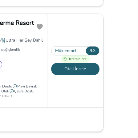
germe Resort
e
Ultra Her Şey Dahil
 değişkenlik
Mükemmel
9.3
Ücretsiz İptal
Oteli İncele
li Dostu
Mavi Bayrak
 Oteli
Çevre Dostu
ık Havuz