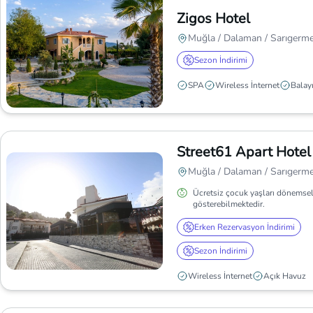
Zigos Hotel
Muğla / Dalaman / Sarıgerm
Sezon İndirimi
SPA
Wireless İnternet
Balayı
Street61 Apart Hotel
Muğla / Dalaman / Sarıgerm
Ücretsiz çocuk yaşları dönemsel
gösterebilmektedir.
Erken Rezervasyon İndirimi
Sezon İndirimi
Wireless İnternet
Açık Havuz