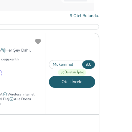
9
Otel Bulundu.
e
Her Şey Dahil
 değişkenlik
Mükemmel
9.0
Ücretsiz İptal
Oteli İncele
PA
Wireless İnternet
l Plaj
Aile Dostu
ı