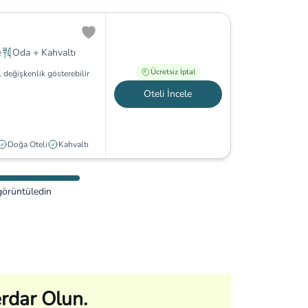
e
Oda + Kahvaltı
Ücretsiz İptal
 değişkenlik gösterebilir
Oteli İncele
Doğa Oteli
Kahvaltı
görüntüledin
rdar Olun.