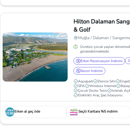
Hilton Dalaman Sarı
& Golf
Muğla / Dalaman / Sarıgerm
Ücretsiz çocuk yaşları dönemsel
gösterebilmektedir.
3
Erken Rezervasyon İndirimi
Sezon İndirimi
Aquapark
Denize Sıfır
Engel
SPA
Wireless İnternet
Balayı
Çocuk Dostu Tesis
Isıtmalı Aç
Elektrikli Araç Şarj İstasyonu
Erken al geç öde
Seçili Kartlara %5 indirim