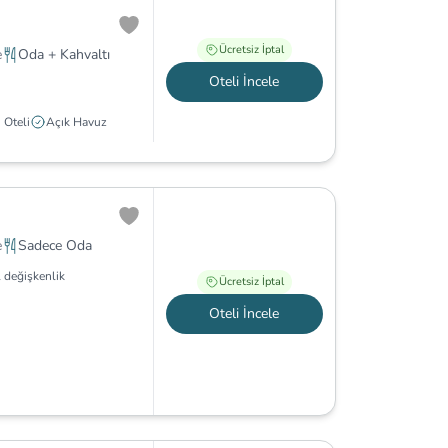
Ücretsiz İptal
e
Oda + Kahvaltı
Oteli İncele
 Oteli
Açık Havuz
e
Sadece Oda
 değişkenlik
Ücretsiz İptal
Oteli İncele