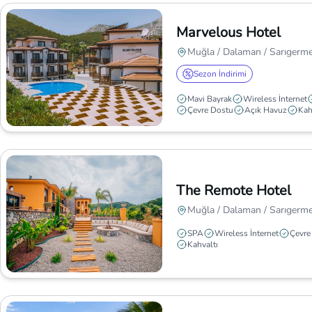
Marvelous Hotel
Muğla / Dalaman / Sarıgerm
Sezon İndirimi
Mavi Bayrak
Wireless İnternet
Çevre Dostu
Açık Havuz
Kah
The Remote Hotel
Muğla / Dalaman / Sarıgerm
SPA
Wireless İnternet
Çevre
Kahvaltı