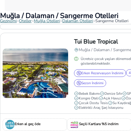
Muğla / Dalaman / Sarıgerme Otelleri
Gezinomi
>
Oteller
>
Muğla Otelleri
>
Dalaman Otelleri
>
Sarıgerme Otelleri
Tui Blue Tropical
Muğla / Dalaman / Sarıgerm
Ücretsiz çocuk yaşları dönemsel
gösterebilmektedir.
4
Erken Rezervasyon İndirimi
Sezon İndirimi
Bebek Bakımı
Denize Sıfır
S
Kongre Oteli
Açık Havuz
Öze
Çocuk Dostu Tesis
Su Kaydırağ
Elektrikli Araç Şarj İstasyonu
Erken al geç öde
Seçili Kartlara %5 indirim