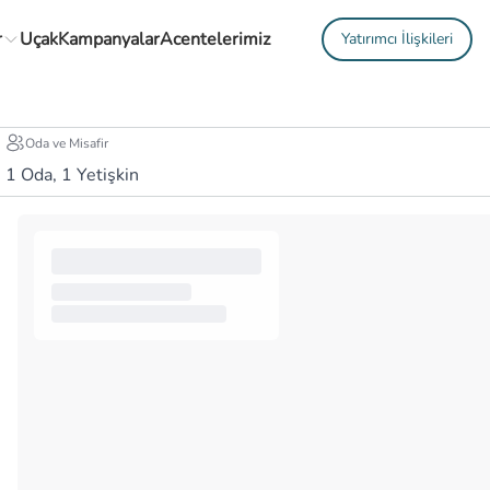
r
Uçak
Kampanyalar
Acentelerimiz
Yatırımcı İlişkileri
Oda ve Misafir
1
Oda,
1
Yetişkin