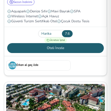
Sezon İndirimi
Aquapark
Denize Sıfır
Mavi Bayrak
SPA
Wireless İnternet
Açık Havuz
Güvenli Turizm Sertifikalı Otel
Çocuk Dostu Tesis
Harika
7.6
Ücretsiz İptal
Oteli İncele
Erken al geç öde