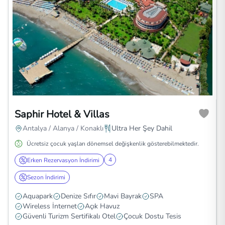
Saphir Hotel & Villas
Antalya / Alanya / Konaklı
Ultra Her Şey Dahil
Ücretsiz çocuk yaşları dönemsel değişkenlik gösterebilmektedir.
4
Erken Rezervasyon İndirimi
Sezon İndirimi
Aquapark
Denize Sıfır
Mavi Bayrak
SPA
Wireless İnternet
Açık Havuz
Güvenli Turizm Sertifikalı Otel
Çocuk Dostu Tesis