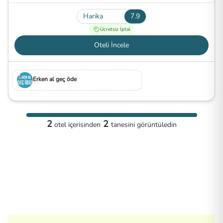
Harika
7.9
Ücretsiz İptal
Oteli İncele
Erken al geç öde
2
2
otel
içerisinden
tanesini görüntüledin