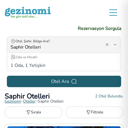
Rezervasyon Sorgula
Otel, Şehir, Bölge Ara?
Oda ve Misafir
1
Oda,
1
Yetişkin
Otel Ara
Saphir Otelleri
2
Otel Bulundu.
Gezinomi
>
Oteller
>
Saphir Otelleri
Sırala
Filtrele