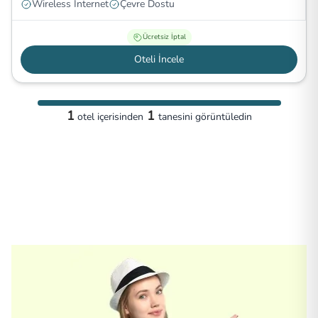
Wireless İnternet
Çevre Dostu
Ücretsiz İptal
Oteli İncele
1
1
otel
içerisinden
tanesini görüntüledin