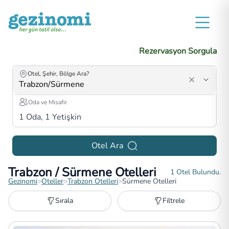
Rezervasyon Sorgula
Otel, Şehir, Bölge Ara?
Oda ve Misafir
1
Oda,
1
Yetişkin
Otel Ara
Trabzon / Sürmene Otelleri
1
Otel Bulundu.
Gezinomi
>
Oteller
>
Trabzon Otelleri
>
Sürmene Otelleri
Sırala
Filtrele