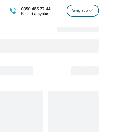
0850 466 77 44
Giriş Yap
Biz sizi arayalım!