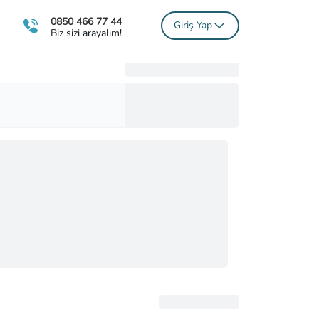
0850 466 77 44
Giriş Yap
Biz sizi arayalım!