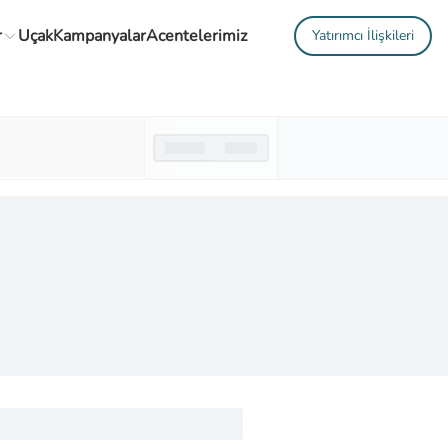
r
Uçak
Kampanyalar
Acentelerimiz
Yatırımcı İlişkileri
Gidiş Dönemi