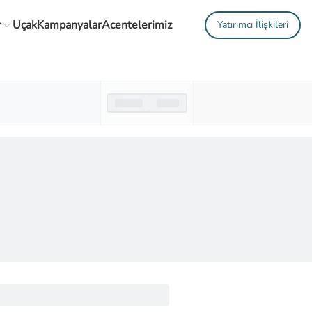
r
Uçak
Kampanyalar
Acentelerimiz
Yatırımcı İlişkileri
Gidiş Dönemi