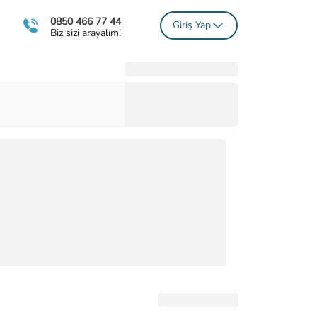
0850 466 77 44
Giriş Yap
Biz sizi arayalım!