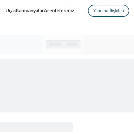
r
Uçak
Kampanyalar
Acentelerimiz
Yatırımcı İlişkileri
Gidiş Dönemi