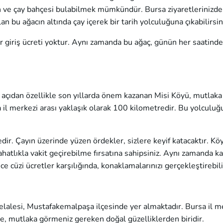
ran ve çay bahçesi bulabilmek mümkündür. Bursa ziyaretlerinizde
n bu ağacın altında çay içerek bir tarih yolculuğuna çıkabilirsin
r giriş ücreti yoktur. Aynı zamanda bu ağaç, günün her saatinde
k açıdan özellikle son yıllarda önem kazanan Misi Köyü, mutlak
a il merkezi arası yaklaşık olarak 100 kilometredir. Bu yolculu
r. Çayın üzerinde yüzen ördekler, sizlere keyif katacaktır. Köy
 rahatlıkla vakit geçirebilme fırsatına sahipsiniz. Aynı zamanda 
e cüzi ücretler karşılığında, konaklamalarınızı gerçekleştirebili
Şelalesi, Mustafakemalpaşa ilçesinde yer almaktadır. Bursa il 
e, mutlaka görmeniz gereken doğal güzelliklerden biridir.