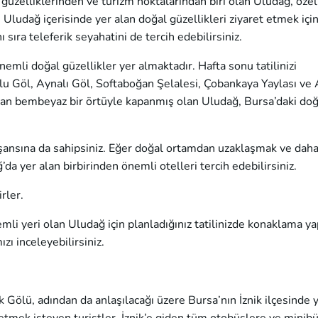
güzelliklerinden ve turizm noktalarından biri olan Uludağ, özell
 Uludağ içerisinde yer alan doğal güzellikleri ziyaret etmek için
ıra teleferik seyahatini de tercih edebilirsiniz.
nemli doğal güzellikler yer almaktadır. Hafta sonu tatilinizi
lu Göl, Aynalı Göl, Softaboğan Şelalesi, Çobankaya Yaylası ve
Kardan bembeyaz bir örtüyle kapanmış olan Uludağ, Bursa’daki doğ
ansına da sahipsiniz. Eğer doğal ortamdan uzaklaşmak ve daha
da yer alan birbirinden önemli otelleri tercih edebilirsiniz.
irler.
li yeri olan Uludağ için planladığınız tatilinizde konaklama ya
zı inceleyebilirsiniz.
k Gölü, adından da anlaşılacağı üzere Bursa’nın İznik ilçesinde 