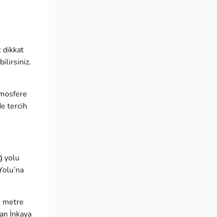
 dikkat
lirsiniz.
tmosfere
e tercih
ğ yolu
Yolu’na
35 metre
lan İnkaya