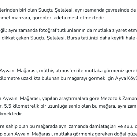
lerinden biri olan Suuçtu Şelalesi, aynı zamanda çevresinde de
mmel manzara, görenleri adeta mest etmektedir.
ğil; aynı zamanda fotoğraf tutkunlarının da mutlaka ziyaret etm
 dikkat çeken Suuçtu Şelalesi, Bursa tatilinizi daha keyifli hal
 Ayvaini Mağarası, müthiş atmosferi ile mutlaka görmeniz gere
0 kilometre uzaklıkta bulunan bu mağarayı görmek için Ayva Köy
n Ayvaini Mağarası, yapılan araştırmalara göre Mezozoik Zaman
5.5 kilometrelik bir uzunluğa sahip olan bu mağara, aynı za
ekmektedir.
tlere sahip olan bu mağarada aynı zamanda damlataşları ve sulu
hip olan Ayvaini Mağarası, mutlaka görmeniz gereken doğal güze