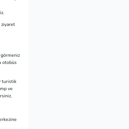
iz.
 ziyaret
a görmeniz
ğu otobüs
 turistik
kamp ve
rsiniz.
merkezine