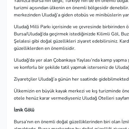
Yalnızca Bursa’nın değil; Türkiye’nin de en önemli doğal 
turizmi açısından ülkenin en önemli bölgesidir denebilir.
merkezinden Uludağ’a giden otobüs ve minibüslerin yanı s
Uludağ Milli Parkı içerisinde ve çevresinde birbirinden ö
Bursa/Uludağ’da geçirmek istediğinizde Kilimli Göl, Buz
Şelalesi gibi doğal güzellikleri ziyaret edebilirsiniz. 
güzelliklerden en önemlisidir.
Uludağ’da yer alan Çobankaya Yaylası’nda kamp yapma ş
ve konforlu bir şekilde tatil yapmak isterseniz de Uludağ’
Ziyaretçiler Uludağ’a günün her saatinde gidebilmekted
Ülkemizin en büyük kayak merkezi ve kış turizminde önem
otele henüz karar vermediyseniz
Uludağ Otelleri
sayfamı
İznik Gölü
Bursa’nın en önemli doğal güzelliklerinden biri olan İzni