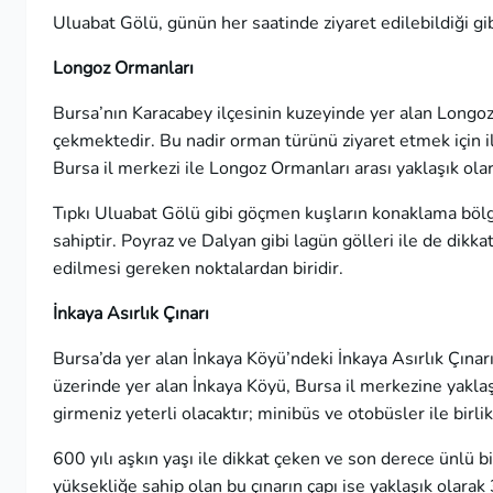
Uluabat Gölü, günün her saatinde ziyaret edilebildiği g
Longoz Ormanları
Bursa’nın Karacabey ilçesinin kuzeyinde yer alan Longoz
çekmektedir. Bu nadir orman türünü ziyaret etmek için i
Bursa il merkezi ile Longoz Ormanları arası yaklaşık ola
Tıpkı Uluabat Gölü gibi göçmen kuşların konaklama bölg
sahiptir. Poyraz ve Dalyan gibi lagün gölleri ile de dikk
edilmesi gereken noktalardan biridir.
İnkaya Asırlık Çınarı
Bursa’da yer alan İnkaya Köyü’ndeki İnkaya Asırlık Çınarı,
üzerinde yer alan İnkaya Köyü, Bursa il merkezine yaklaş
girmeniz yeterli olacaktır; minibüs ve otobüsler ile birlik
600 yılı aşkın yaşı ile dikkat çeken ve son derece ünlü b
yüksekliğe sahip olan bu çınarın çapı ise yaklaşık olara