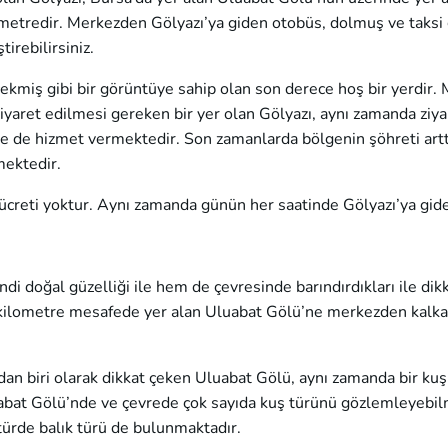
lometredir. Merkezden Gölyazı’ya giden otobüs, dolmuş ve taksi 
irebilirsiniz.
ekmiş gibi bir görüntüye sahip olan son derece hoş bir yerdir. M
ziyaret edilmesi gereken bir yer olan Gölyazı, aynı zamanda ziya
ile de hizmet vermektedir. Son zamanlarda bölgenin şöhreti arttı
mektedir.
 ücreti yoktur. Aynı zamanda günün her saatinde Gölyazı’ya gideb
i doğal güzelliği ile hem de çevresinde barındırdıkları ile dikk
50 kilometre mesafede yer alan Uluabat Gölü’ne merkezden kalk
an biri olarak dikkat çeken Uluabat Gölü, aynı zamanda bir kuş
uabat Gölü’nde ve çevrede çok sayıda kuş türünü gözlemleyebi
türde balık türü de bulunmaktadır.