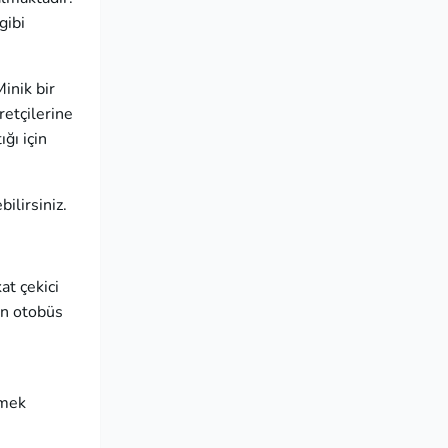
gibi
inik bir
retçilerine
ğı için
ilirsiniz.
at çekici
an otobüs
lmek