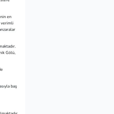
üslere
’nin en
 verimli
anzaralar
lmaktadır.
znik Gölü,
de
asıyla baş
almaktadır.