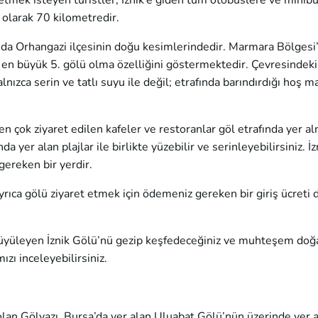
etmek isteyen turistler, İznik’e giden tüm otobüslere ve minib
k olarak 70 kilometredir.
mı da Orhangazi ilçesinin doğu kesimlerindedir. Marmara Bölgesi
 en büyük 5. gölü olma özelliğini göstermektedir. Çevresindeki
alnızca serin ve tatlı suyu ile değil; etrafında barındırdığı hoş m
e en çok ziyaret edilen kafeler ve restoranlar göl etrafında yer a
 yer alan plajlar ile birlikte yüzebilir ve serinleyebilirsiniz. İ
gereken bir yerdir.
yrıca gölü ziyaret etmek için ödemeniz gereken bir giriş ücreti 
ni büyüleyen İznik Gölü’nü gezip keşfedeceğiniz ve muhteşem doğ
ızı inceleyebilirsiniz.
olan Gölyazı, Bursa’da yer alan Uluabat Gölü’nün üzerinde yer 