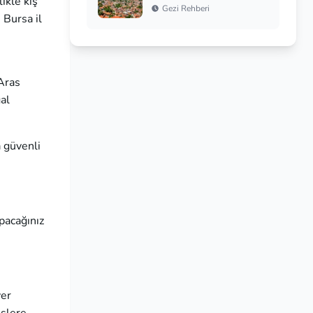
ikle kış
Gezi Rehberi
 Bursa il
 Aras
al
 güvenli
pacağınız
yer