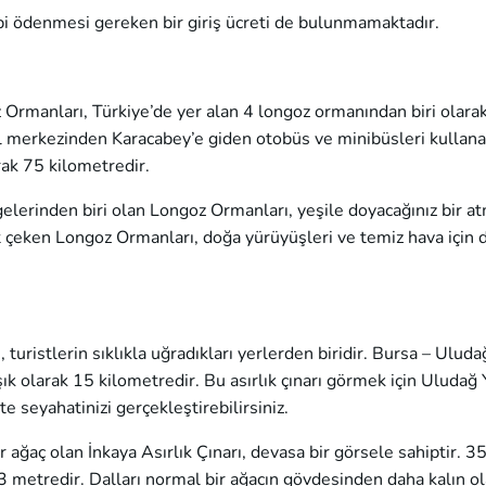
ibi ödenmesi gereken bir giriş ücreti de bulunmamaktadır.
 Ormanları, Türkiye’de yer alan 4 longoz ormanından biri olarak
l merkezinden Karacabey’e giden otobüs ve minibüsleri kullanabi
rak 75 kilometredir.
elerinden biri olan Longoz Ormanları, yeşile doyacağınız bir a
at çeken Longoz Ormanları, doğa yürüyüşleri ve temiz hava için d
 turistlerin sıklıkla uğradıkları yerlerden biridir. Bursa – Uluda
ık olarak 15 kilometredir. Bu asırlık çınarı görmek için Uludağ 
te seyahatinizi gerçekleştirebilirsiniz.
ir ağaç olan İnkaya Asırlık Çınarı, devasa bir görsele sahiptir. 
k 3 metredir. Dalları normal bir ağacın gövdesinden daha kalın o