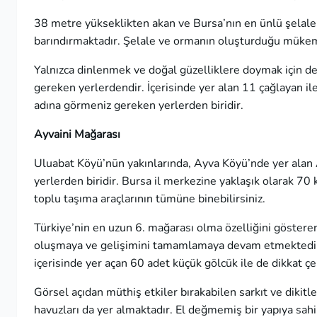
38 metre yükseklikten akan ve Bursa’nın en ünlü şelale
barındırmaktadır. Şelale ve ormanın oluşturduğu müke
Yalnızca dinlenmek ve doğal güzelliklere doymak için de
gereken yerlerdendir. İçerisinde yer alan 11 çağlayan ile
adına görmeniz gereken yerlerden biridir.
Ayvaini Mağarası
Uluabat Köyü’nün yakınlarında, Ayva Köyü’nde yer alan
yerlerden biridir. Bursa il merkezine yaklaşık olarak 7
toplu taşıma araçlarının tümüne binebilirsiniz.
Türkiye’nin en uzun 6. mağarası olma özelliğini göstere
oluşmaya ve gelişimini tamamlamaya devam etmektedir. 
içerisinde yer açan 60 adet küçük gölcük ile de dikkat ç
Görsel açıdan müthiş etkiler bırakabilen sarkıt ve diki
havuzları da yer almaktadır. El değmemiş bir yapıya sa