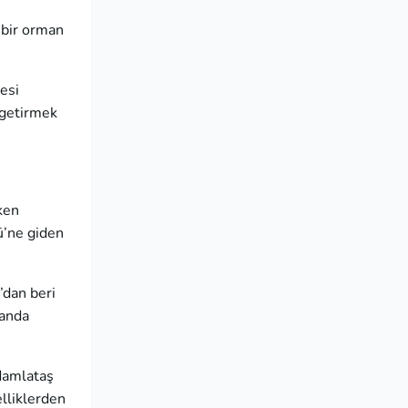
 bir orman
esi
e getirmek
ken
ü’ne giden
’dan beri
manda
 damlataş
lliklerden