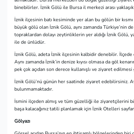
almaktadır. Bursa merkezden bu doğal güzelliği ziyaret 
binebilirler. İznik Gölü ile Bursa il merkezi arası yaklaşı
İznik ilçesinin batı kesiminde yer alan bu gölün bir kıs
büyük gölü olan İznik Gölü, aynı zamanda Türkiye’nin de
topraklardan dolayı zeytinliklerin yer aldığı İznik Gölü, y
ile de ünlüdür.
İznik Gölü, adeta İznik ilçesinin kalbidir denebilir. İlçed
Aynı zamanda İznik’in denize kıyısı olmasa da göl kenarında
pek çok açıdan son derece kullanışlı ve ziyaret edilmesi 
İznik Gölü’nü günün her saatinde ziyaret edebilirsiniz. A
bulunmamaktadır.
İsmini ilçeden almış ve tüm güzelliği ile ziyaretçileri
başa kalacağınız tatili planlamak için
İznik Otelleri
sayfam
Gölyazı
Görsel açıdan Bursa’nın en ihtişamlı bölgelerinden biri 