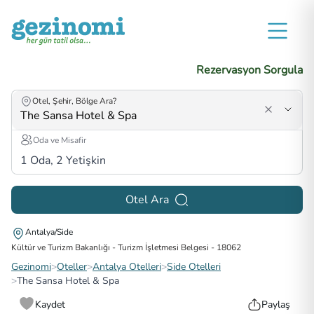
Rezervasyon Sorgula
Otel, Şehir, Bölge Ara?
Oda ve Misafir
1
Oda,
2
Yetişkin
Otel Ara
Antalya/Side
Kültür ve Turizm Bakanlığı - Turizm İşletmesi Belgesi
-
18062
Gezinomi
>
Oteller
>
Antalya Otelleri
>
Side Otelleri
>
The Sansa Hotel & Spa
Kaydet
Paylaş