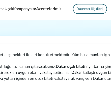
r
Uçak
Kampanyalar
Acentelerimiz
Yatırımcı İlişkileri
t seçenekleri ile sizi konuk etmektedir. Yılın bu zamanları için y
bulduğunuz zaman çıkaracaksınız.
Dakar uçak bileti
fiyatlarına şim
iştirerek en uygun olanı yakalayabilirsiniz.
Dakar
kalkışlı uygun b
 yolları içinden en ucuz bileti yakalayarak varış yeri Dakar ola