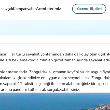
r
Uçak
Kampanyalar
Acentelerimiz
Yatırımcı İlişkileri
adır. Her türlü seyahat yönteminden daha da kolay olan uçak ile
ı ile sizi beklemektedir. Yılın en güzel zamanlarında seyahat ed
ler arasındadır. Zonguldak’a uçmanın keyfini siz de uygun fiyat s
yakalamak için kendinize en uygun olanı seçmelisiniz. Zonguldak 
n yaparak 12 taksit seçeneği ile satın alabileceğiniz bir uçak bi
i arama panelini kullanarak sorgulayabilirsiniz.